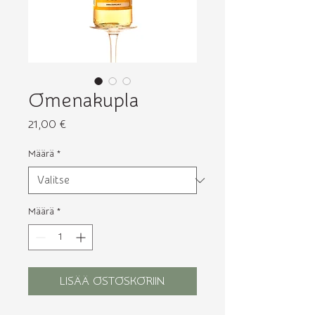
Omenakupla
Hinta
21,00 €
Määrä
*
Määrä
*
LISÄÄ OSTOSKORIIN