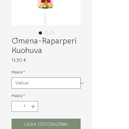
Omena-Raparperi
Kuohuva
Hinta
13,50 €
Määrä
*
Määrä
*
LISÄÄ OSTOSKORIIN