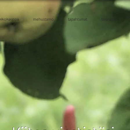
kkokauppa
mehustamo
tapahtumat
tarinamme