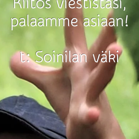
Kiitos viestistäsi,
palaamme asiaan!
t: Soinilan väki