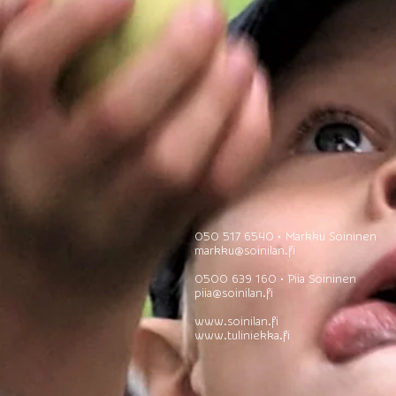
050 517 6540 • Markku Soininen
markku@soinilan.fi
0500 639 160 • Piia Soininen
piia@soinilan.fi
www.soinilan.fi
www.tuliniekka.fi