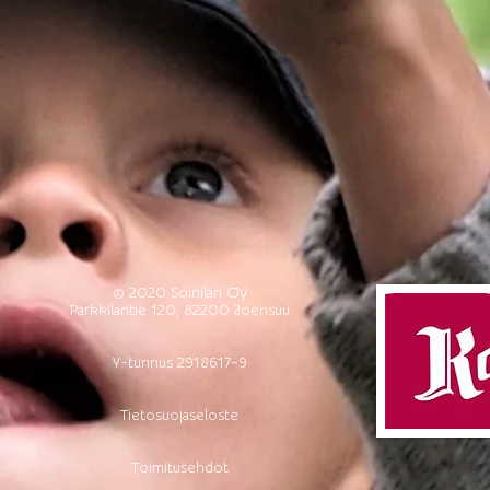
© 2020 Soinilan Oy
Parkkilantie 120, 82200 Joensuu
Y-tunnus 2918617-9
Tietosuojaseloste
Toimitusehdot