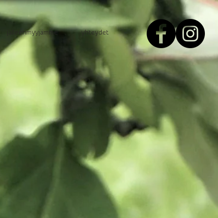
jälleenmyyjämme
yhteydet