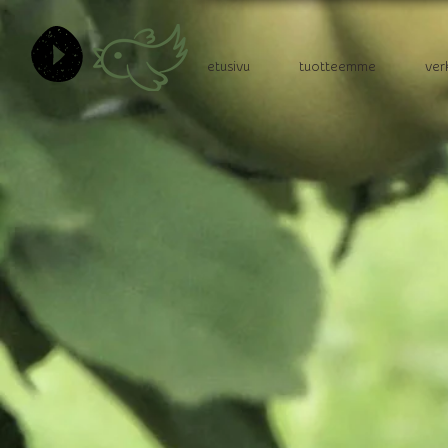
etusivu
tuotteemme
ver